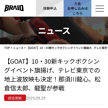
入会
体験申込
お申し込みは
こちら
ニュース
TOP
>
ニュース
>
【GOAT】10・30新キックボクシングイベント旗揚げ、テレビ東
【GOAT】10・30新キックボクシン
グイベント旗揚げ、テレビ東京での
地上波放映も決定！那須川龍心、松
倉信太郎、龍聖が参戦
2025.09.29
試合告知