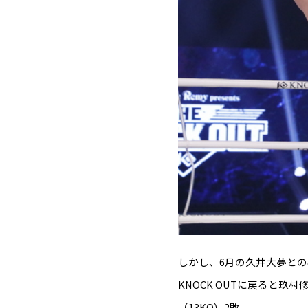
しかし、6月の久井大夢との
KNOCK OUTに戻ると玖
（13KO）2敗。