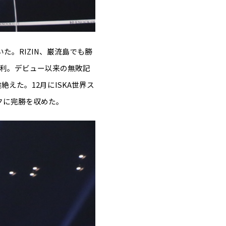
就いた。RIZIN、巌流島でも勝
勝利。デビュー以来の無敗記
えた。12月にISKA世界ス
ックに完勝を収めた。