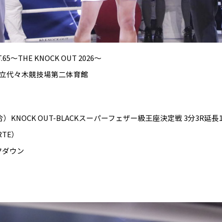
T.65～THE KNOCK OUT 2026～
京・国立代々木競技場第二体育館
KNOCK OUT-BLACKスーパーフェザー級王座決定戦 3分3R延長1
RTE）
ックダウン
）