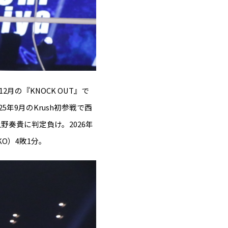
月の『KNOCK OUT』で
年9月のKrush初参戦で西
野奏貴に判定負け。2026年
O）4敗1分。