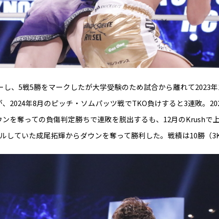
ーし、5戦5勝をマークしたが大学受験のため試合から離れて2023年12
2024年8月のピッチ・ソムパッツ戦でTKO負けすると3連敗。2025
ンを奪っての負傷判定勝ちで連敗を脱出するも、12月のKrushで上
ルしていた成尾拓輝からダウンを奪って勝利した。戦績は10勝（3K