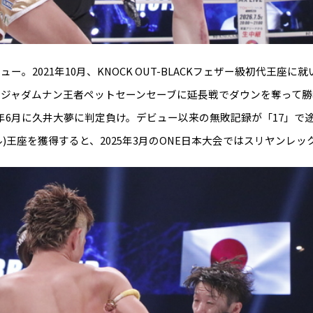
ュー。2021年10月、KNOCK OUT-BLACKフェザー級初代王座に
役ラジャダムナン王者ペットセーンセーブに延長戦でダウンを奪って
4年6月に久井大夢に判定負け。デビュー以来の無敗記録が「17」で途絶
ル)王座を獲得すると、2025年3月のONE日本大会ではスリヤンレ