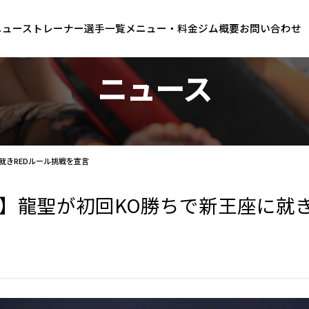
ニュース
トレーナー
選手一覧
メニュー・料金
ジム概要
お問い合わせ
ニュース
に就きREDルール挑戦を宣言
OUT】龍聖が初回KO勝ちで新王座に就