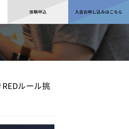
体験申込
入会
お申し込みは
こちら
きREDルール挑