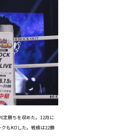
判定勝ちを収めた。12月に
ークもKOした。戦績は22勝