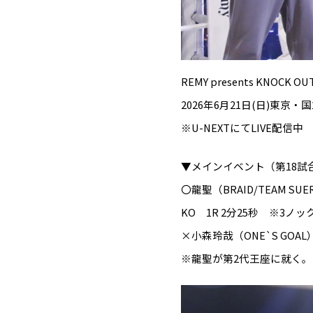
REMY presents KNOCK OU
2026年6月21日(日)東
※U-NEXTにてLIVE配信中
▼メインイベント（第18試合）
〇龍聖（BRAID/TEAM SUE
KO 1R 2分25秒 ※3ノ
×小森玲哉（ONE`S GOAL
※龍聖が第2代王座に就く。