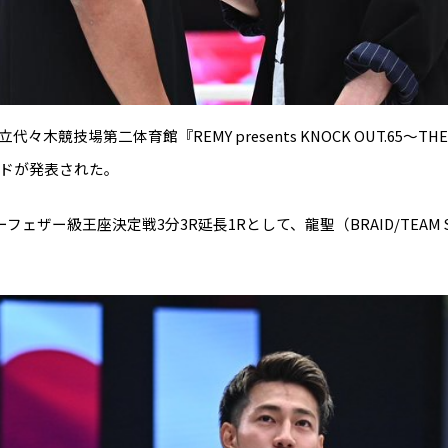
代々木競技場第二体育館『REMY presents KNOCK OUT.65～THE 
ードが発表された。
ーパーフェザー級王座決定戦3分3R延長1Rとして、龍聖（BRAID/TEAM S