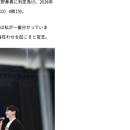
野奏貴に判定負け。2026年
O）4敗1分。
なのは私が一番分かっていま
番狂わせを起こすと宣言。