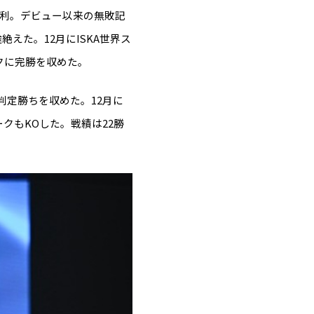
勝利。デビュー以来の無敗記
えた。12月にISKA世界ス
ックに完勝を収めた。
判定勝ちを収めた。12月に
ークもKOした。戦績は22勝