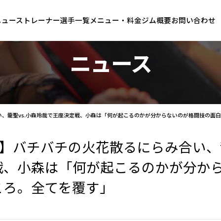
ニュース
トレーナー
選手一覧
メニュー・料金
ジム概要
お問い合わせ
ニュース
み合い、龍聖vs.小森玲哉で王座決定戦、小森は「何が起こるのかが分からないのが格闘技の面
OUT】バチバチの火花散るにらみ合い、
戦、小森は「何が起こるのかが分か
ころ。全てを覆す」