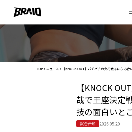
TOP
>
ニュース
>
【KNOCK OUT】バチバチの火花散るにら
【KNOCK 
哉で王座決定
技の面白いと
2026.05.20
試合告知