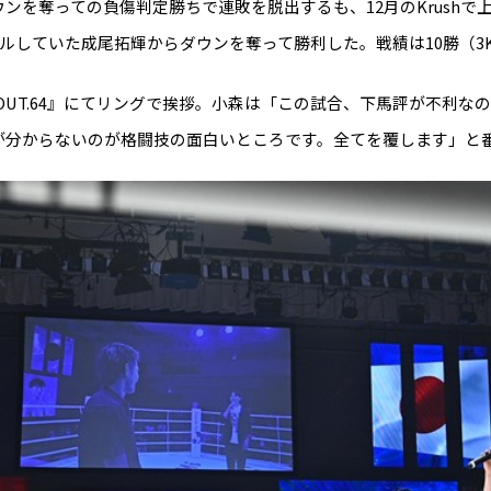
ンを奪っての負傷判定勝ちで連敗を脱出するも、12月のKrushで上
ルしていた成尾拓輝からダウンを奪って勝利した。戦績は10勝（3K
K OUT.64』にてリングで挨拶。小森は「この試合、下馬評が不利
が分からないのが格闘技の面白いところです。全てを覆します」と