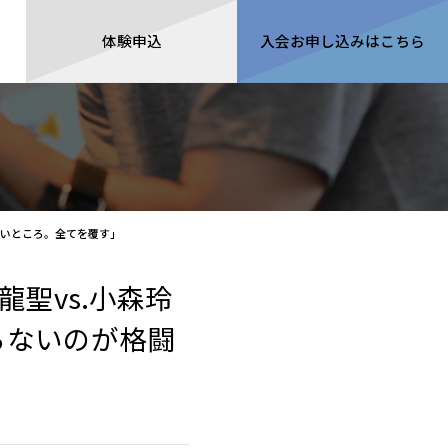
体験申込
入会
お申し込みは
こちら
白いところ。全てを覆す」
龍聖vs.小森玲
らないのが格闘