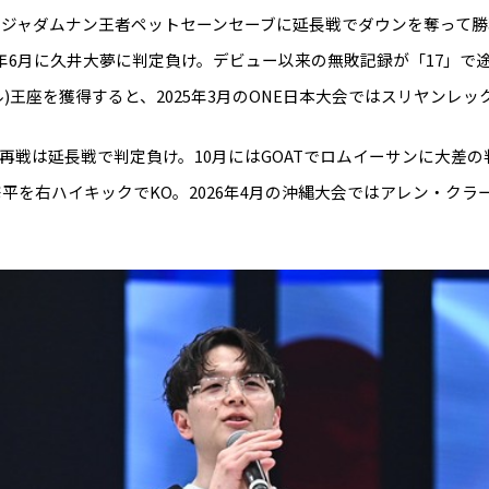
役ラジャダムナン王者ペットセーンセーブに延長戦でダウンを奪って
4年6月に久井大夢に判定負け。デビュー以来の無敗記録が「17」で途絶
ル)王座を獲得すると、2025年3月のONE日本大会ではスリヤンレ
再戦は延長戦で判定負け。10月にはGOATでロムイーサンに大差の
村修平を右ハイキックでKO。2026年4月の沖縄大会ではアレン・クラ