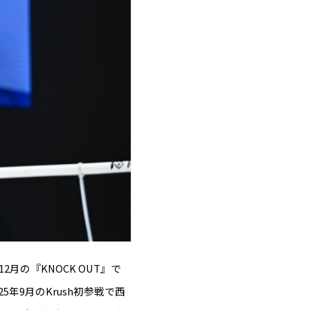
月の『KNOCK OUT』で
年9月のKrush初参戦で西